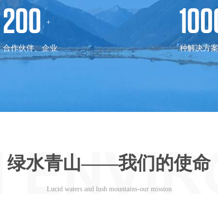
200
100
+
合作伙伴、企业
种解决方
绿水青山——我们的使命
Lucid waters and lush mountains-our mission