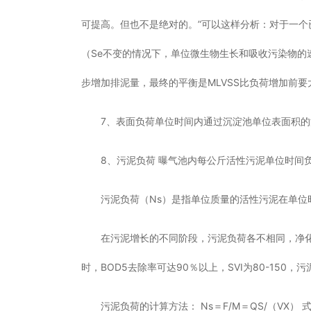
可提高。但也不是绝对的。”可以这样分析：对于一
（Se不变的情况下，单位微生物生长和吸收污染物的
步增加排泥量，最终的平衡是MLVSS比负荷增加前
7、表面负荷单位时间内通过沉淀池单位表面积的
8、污泥负荷 曝气池内每公斤活性污泥单位时间负担
污泥负荷（Ns）是指单位质量的活性污泥在单位时间
在污泥增长的不同阶段，污泥负荷各不相同，净化效
时，BOD5去除率可达90％以上，SVI为80-150
污泥负荷的计算方法： Ns＝F/M＝QS/（VX） 式中 