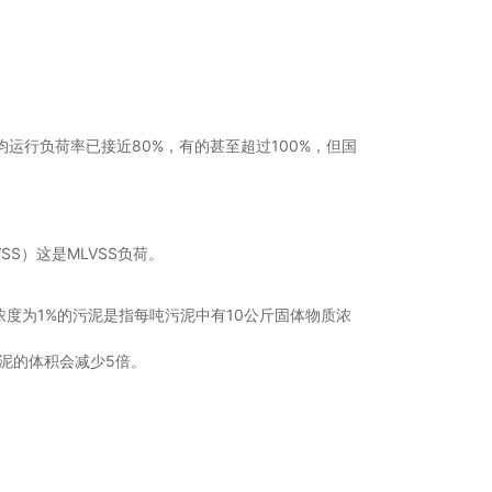
均运行负荷率已接近80%，有的甚至超过100%，但国
SS）这是MLVSS负荷。
浓度为1%的污泥是指每吨污泥中有10公斤固体物质浓
污泥的体积会减少5倍。