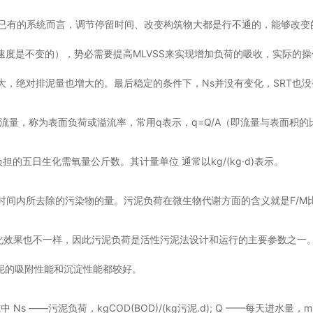
个已有的系统而言，调节停留时间、改变构筑物大都是行不通的，能够改变
速度是不变的），势必需要提高MLVSS来实现增加负荷的吸收，实际的操
要大，绝对排泥量也增大的。最后稳定的条件下，Ns并没有变化，SRT也
流量，称为表面负荷或溢流率，常用q表示，q=Q/A（即流量与表面积的
的五日生化需氧量公斤数。其计量单位 通常以kg/(kg·d)表示。
内所去除的污染物的量。污泥负荷在微生物代谢方面的含义就是F/M比值，单位
果也不一样，因此污泥负荷是活性污泥法设计和运行的主要参数之一。一般来说
，污泥的吸附性能和沉淀性能都较好。
Ns ——污泥负荷，kgCOD(BOD)/(kg污泥.d); Q ——每天进水量，m3/