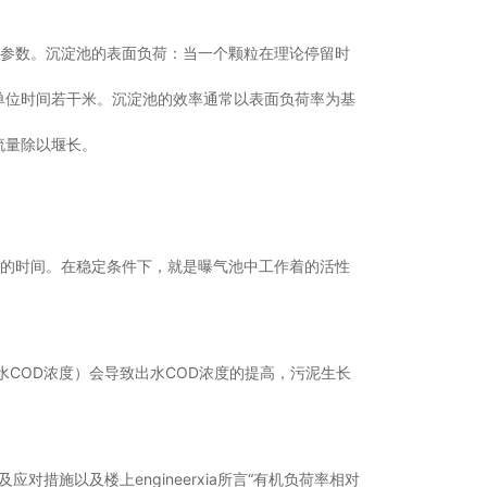
些参数。沉淀池的表面负荷：当一个颗粒在理论停留时
单位时间若干米。沉淀池的效率通常以表面负荷率为基
流量除以堰长。
需的时间。在稳定条件下，就是曝气池中工作着的活性
水COD浓度）会导致出水COD浓度的提高，污泥生长
负荷增加及应对措施以及楼上engineerxia所言“有机负荷率相对