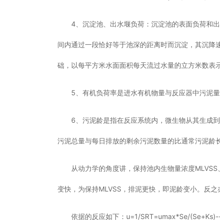
4、沉淀池、出水堰负荷：沉淀池的表面负荷和
间内通过一段恰好等于池深的距离时而沉淀，其沉降
础，以每平方米水面面积每天流过水量的立方米数表
5、有机负荷率是进水有机物量与反应器中污泥
6、污泥龄是指在反应系统内，微生物从其生成
污泥总量与每日排放的剩余污泥数量的比通常污泥龄
从动力学的角度讲，保持池内生物量浓度MLVS
变快，为保持MLVSS，排泥更快，即泥龄变小。反
依据的反应如下：u=1/SRT=umax*Se/(Se+Ks