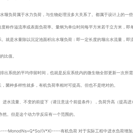
出水堰负荷属于水力负荷，与生物处理没多大关系了。都属于设计上的一
速度称作溢流率或表面负荷率。量纲为单位时间每平方米若干立方米，即
示。就是水量除以沉淀池面积出水堰负荷：即一定长度的堰出水流量，即
量的比值。
到排出系统的平均停留时间，也就是反应系统内的微生物全部更新一次所
长，菌种多样性就多，有机负荷率相对可提高。但也不是绝对的。
S、进水流量、不变的前提下（请注意这个前提条件），负荷升高（提高进
之亦然。但是这个动力学反应有一个范围的。
)------MonodNs=Q*So/(V*X)-----有机负荷 对于实际工程中进水