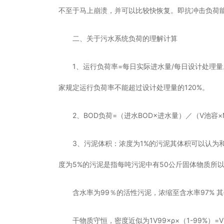
不至于马上崩溃，并可以比较快恢复。即抗冲击负荷
二、关于污水系统负荷的理解计算
1、运行负荷率=每日实际进水量/每日设计处理量
家规定运行负荷率不能超过设计处理量的120%。
2、BOD负荷=（进水BOD×进水量）／（V池容×
3、污泥体积：浓度为1%的污泥其体积可以认为和
度为5%的污泥是指每吨污泥中有50公斤固体物质所以
含水率为99％的活性污泥，浓缩至含水率97% 
干物质守恒，密度近似为1V99×ρ×（1-99%）=V9