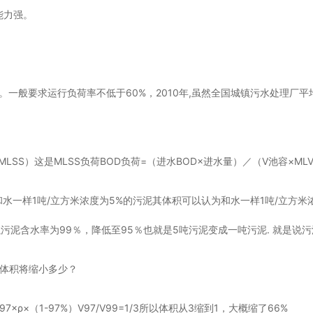
能力强。
。一般要求运行负荷率不低于60%，2010年,虽然全国城镇污水处理厂平
MLSS）这是MLSS负荷BOD负荷=（进水BOD×进水量）／（V池容×MLV
水一样1吨/立方米浓度为5%的污泥其体积可以认为和水一样1吨/立方米
污泥含水率为99％，降低至95％也就是5吨污泥变成一吨污泥. 就是说
其体积将缩小多少？
7×ρ×（1-97%）V97/V99=1/3所以体积从3缩到1，大概缩了66%